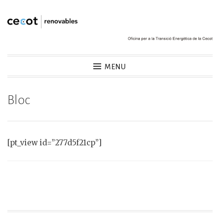
Skip
to
content
Cecot Renovables
MENU
Bloc
[pt_view id=”277d5f21cp”]