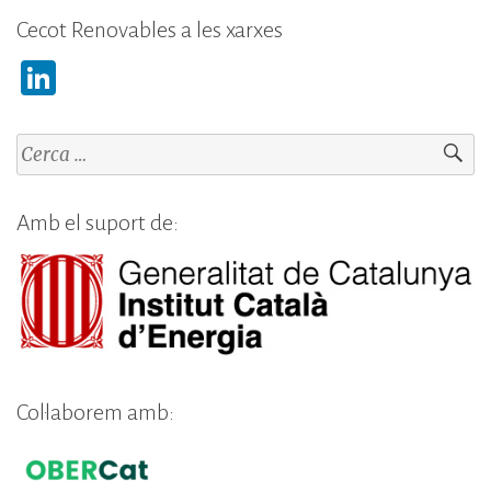
Cecot Renovables a les xarxes
Li
n
k
Cerca:
e
dI
Amb el suport de:
n
Col·laborem amb: