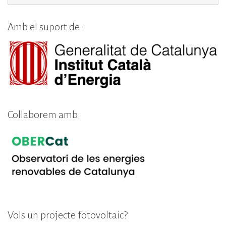
e
dI
Amb el suport de:
n
Col·laborem amb:
Vols un projecte fotovoltaic?