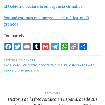
El Gobierno declara la emergencia climática
Por qué estamos en emergencia climática, en 19
gráficos
Comparteix!
F
T
E
T
G
T
W
C
C
a
w
m
u
m
el
h
o
o
c
it
ai
m
ai
e
at
p
m
CATEGORIES
GENERAL
TAGS
CANVI CLIMÀTIC
,
CECOTRENOVABLES
,
OFICINA PER A LA
e
te
l
bl
l
g
s
y
p
TRANSICIÓ ENERGETICA
b
r
r
ra
A
Li
ar
o
m
p
n
te
o
p
k
ix
Navegació
PREVIOUS
k
Historia de la fotovoltaica en España: desde sus
d'entrades