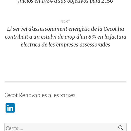
inicios en 1984 a sus objetivos para 2030
NEXT
El servei d’assessorament energètic de la Cecot ha
contribuït a un estalvi de prop d’un 8% en la factura
elèctrica de les empreses assessorades
Cecot Renovables a les xarxes
Li
n
k
Cerca: