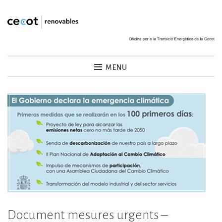
Skip
to
content
Cecot Renovables
MENU
Document mesures urgents –