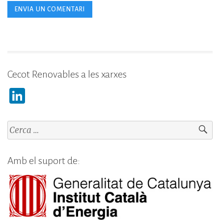
Cecot Renovables a les xarxes
Li
n
k
Cerca:
e
dI
Amb el suport de:
n