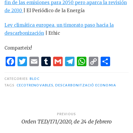
fin de las emisiones para 2050 pero aparca la revisión
de 2030
| El Periódico de la Energía
Ley climática europea, un timorato paso hacia la
descarbonización
| Ethic
Comparteix!
F
T
E
T
G
T
W
C
C
a
w
m
u
m
el
h
o
o
c
it
ai
m
ai
e
at
p
m
CATEGORIES
BLOC
TAGS
CECOTRENOVABLES
,
DESCARBONITZACIÓ ECONOMIA
e
te
l
bl
l
g
s
y
p
b
r
r
ra
A
Li
ar
o
m
p
n
te
Navegació
PREVIOUS
o
p
k
ix
Orden TED/171/2020, de 24 de febrero
d'entrades
k