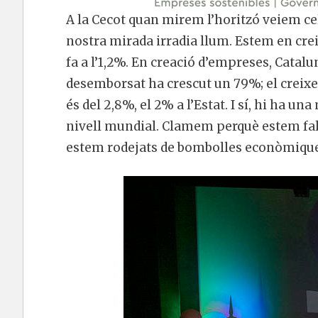
A la Cecot quan mirem l’horitzó veiem cel
nostra mirada irradia llum. Estem en cre
fa a l’1,2%. En creació d’empreses, Catalu
desemborsat ha crescut un 79%; el creixem
és del 2,8%, el 2% a l’Estat. I sí, hi ha u
nivell mundial. Clamem perquè estem fal
estem rodejats de bombolles econòmique