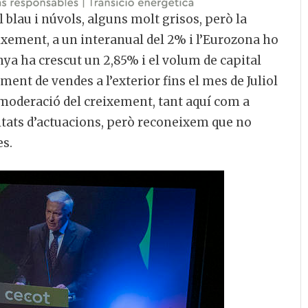
 blau i núvols, alguns molt grisos, però la
ixement, a un interanual del 2% i l’Eurozona ho
nya ha crescut un 2,85% i el volum de capital
ent de vendes a l’exterior fins el mes de Juliol
na moderació del creixement, tant aquí com a
tats d’actuacions, però reconeixem que no
s.