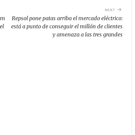
ar
te
NEXT
ix
com
Repsol pone patas arriba el mercado eléctrico:
el
está a punto de conseguir el millón de clientes
y amenaza a las tres grandes