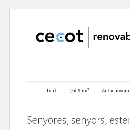
Skip
to
content
Cecot Renov
Inici
Qui Som?
Autoconsum 
Senyores, senyors, este