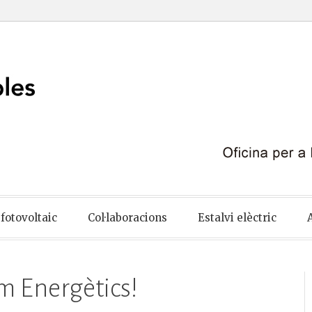
ables
fotovoltaic
Col·laboracions
Estalvi elèctric
m Energètics!