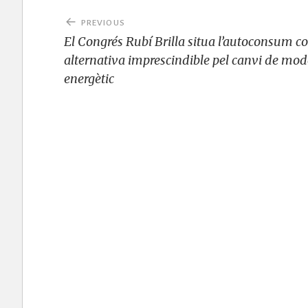
b
r
r
ra
A
Li
Navegació
o
m
p
n
PREVIOUS
o
p
k
d'entrades
El Congrés Rubí Brilla situa l’autoconsum 
alternativa imprescindible pel canvi de mod
k
energètic