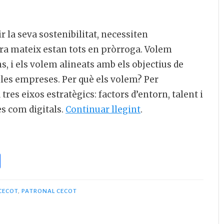
r la seva sostenibilitat, necessiten
ara mateix estan tots en pròrroga. Volem
, i els volem alineats amb els objectius de
 les empreses. Per què els volem? Per
tres eixos estratègics: factors d’entorn, talent i
es com digitals.
Continuar llegint
.
C
o
m
 CECOT
,
PATRONAL CECOT
p