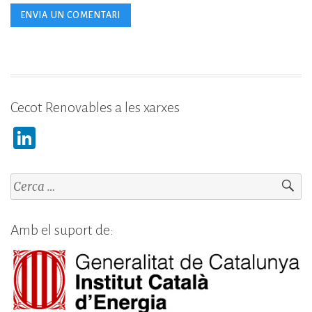
Cecot Renovables a les xarxes
Li
n
k
Cerca:
e
dI
Amb el suport de:
n