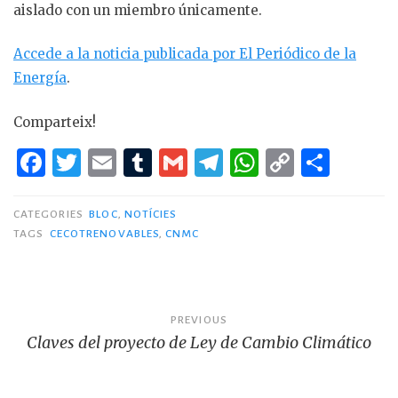
aislado con un miembro únicamente.
Accede a la noticia publicada por El Periódico de la
Energía
.
Comparteix!
F
T
E
T
G
T
W
C
C
a
w
m
u
m
el
h
o
o
c
it
ai
m
ai
e
at
p
m
CATEGORIES
BLOC
,
NOTÍCIES
TAGS
CECOTRENOVABLES
,
CNMC
e
te
l
bl
l
g
s
y
p
b
r
r
ra
A
Li
ar
o
m
p
n
te
Navegació
PREVIOUS
o
p
k
ix
Claves del proyecto de Ley de Cambio Climático
d'entrades
k