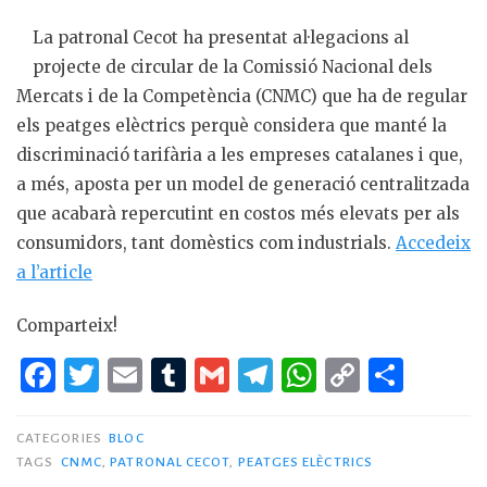
La patronal Cecot ha presentat al·legacions al
projecte de circular de la Comissió Nacional dels
Mercats i de la Competència (CNMC) que ha de regular
els peatges elèctrics perquè considera que manté la
discriminació tarifària a les empreses catalanes i que,
a més, aposta per un model de generació centralitzada
que acabarà repercutint en costos més elevats per als
consumidors, tant domèstics com industrials.
Accedeix
a l’article
Comparteix!
F
T
E
T
G
T
W
C
C
a
w
m
u
m
el
h
o
o
c
it
ai
m
ai
e
at
p
m
CATEGORIES
BLOC
TAGS
CNMC
,
PATRONAL CECOT
,
PEATGES ELÈCTRICS
e
te
l
bl
l
g
s
y
p