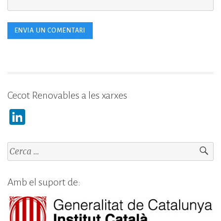
Cecot Renovables a les xarxes
Li
n
k
Cerca:
e
dI
Amb el suport de:
n