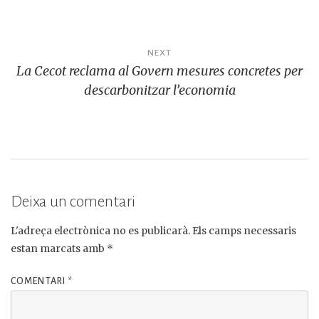
b
r
r
ra
A
Li
ar
o
m
p
n
te
Navegació
NEXT
o
p
k
ix
La Cecot reclama al Govern mesures concretes per
d'entrades
k
descarbonitzar l’economia
Deixa un comentari
L'adreça electrònica no es publicarà.
Els camps necessaris
estan marcats amb
*
COMENTARI
*