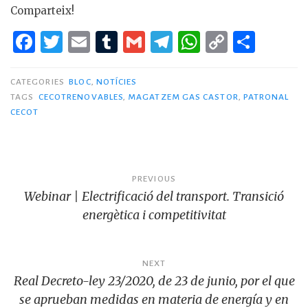
Comparteix!
F
T
E
T
G
T
W
C
C
a
w
m
u
m
el
h
o
o
c
it
ai
m
ai
e
at
p
m
CATEGORIES
BLOC
,
NOTÍCIES
TAGS
CECOTRENOVABLES
,
MAGATZEM GAS CASTOR
,
PATRONAL
e
te
l
bl
l
g
s
y
p
CECOT
b
r
r
ra
A
Li
ar
o
m
p
n
te
o
p
k
ix
Navegació
PREVIOUS
k
Webinar | Electrificació del transport. Transició
d'entrades
energètica i competitivitat
NEXT
Real Decreto-ley 23/2020, de 23 de junio, por el que
se aprueban medidas en materia de energía y en