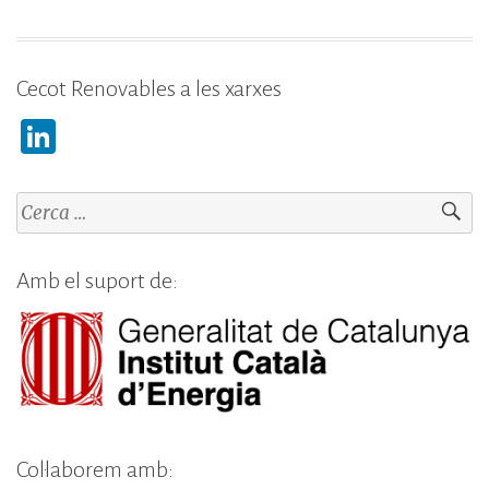
Cecot Renovables a les xarxes
Li
n
k
Cerca:
e
dI
Amb el suport de:
n
Col·laborem amb: