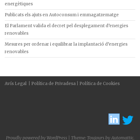
energètiques
Publicats els ajuts en Autoconsum i emmagatzematge
El Parlament valida el decret pel desplegament d’energies
renovables
Mesures per ordenar i equilibrar la implantació d’energies
renovables
Avís Legal
|
Política de Privadesa
|
Política de Cookies
Proudly powered by WordPress
|
Theme: Toujours by
Automattic
.