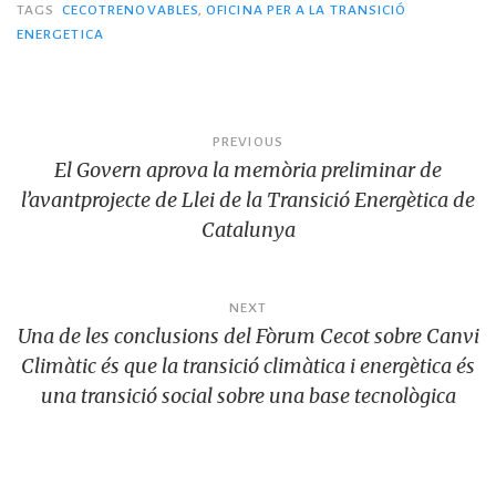
TAGS
CECOTRENOVABLES
,
OFICINA PER A LA TRANSICIÓ
e
te
l
bl
l
g
s
y
p
ENERGETICA
b
r
r
ra
A
Li
ar
o
m
p
n
te
o
p
k
ix
Navegació
PREVIOUS
k
El Govern aprova la memòria preliminar de
d'entrades
l’avantprojecte de Llei de la Transició Energètica de
Catalunya
NEXT
Una de les conclusions del Fòrum Cecot sobre Canvi
Climàtic és que la transició climàtica i energètica és
una transició social sobre una base tecnològica