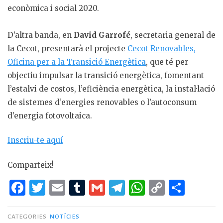
econòmica i social 2020.
D’altra banda, en
David Garrofé
, secretaria general de
la Cecot, presentarà el projecte
Cecot Renovables,
Oficina per a la Transició Energètica
, que té per
objectiu impulsar la transició energètica, fomentant
l’estalvi de costos, l’eficiència energètica, la instal·lació
de sistemes d’energies renovables o l’autoconsum
d’energia fotovoltaica.
Inscriu-te aquí
Comparteix!
F
T
E
T
G
T
W
C
C
a
w
m
u
m
el
h
o
o
c
it
ai
m
ai
e
at
p
m
CATEGORIES
NOTÍCIES