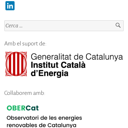
Li
n
k
Cerca:
e
dI
Amb el suport de:
n
Col·laborem amb: