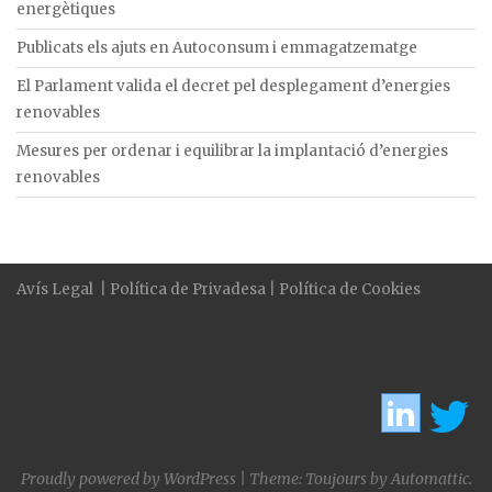
energètiques
Publicats els ajuts en Autoconsum i emmagatzematge
El Parlament valida el decret pel desplegament d’energies
renovables
Mesures per ordenar i equilibrar la implantació d’energies
renovables
Avís Legal
|
Política de Privadesa
|
Política de Cookies
Proudly powered by WordPress
|
Theme: Toujours by
Automattic
.