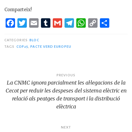
Comparteix!
F
T
E
T
G
T
W
C
C
a
w
m
u
m
el
h
o
o
c
it
ai
m
ai
e
at
p
m
CATEGORIES
BLOC
TAGS
COP25
,
PACTE VERD EUROPEU
e
te
l
bl
l
g
s
y
p
b
r
r
ra
A
Li
ar
o
m
p
n
te
Navegació
PREVIOUS
o
p
k
ix
La CNMC ignora parcialment les al·legacions de la
d'entrades
k
Cecot per reduir les despeses del sistema elèctric en
relació als peatges de transport i la distribució
elèctrica
NEXT