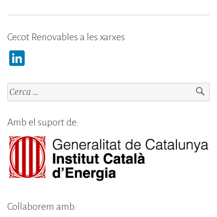
Cecot Renovables a les xarxes
Li
n
k
Cerca:
e
dI
Amb el suport de:
n
Col·laborem amb: