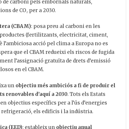
ió de carboni pels embornals naturals,
ions de CO₂ per a 2030.
ntera (CBAM)
: posa preu al carboni en les
oductes (fertilitzants, electricitat, ciment,
què l’ambiciosa acció pel clima a Europa no es
spera que el CBAM redueixi els riscos de fugida
ment l’assignació gratuïta de drets d’emissió
closos en el CBAM.
fixa un
objectiu més ambiciós a fi de produir el
ts renovables d’aquí a 2030
. Tots els Estats
n objectius específics per a l’ús d’energies
refrigeració, els edificis i la indústria.
tica (EED)
: estableix un
objectiu anual