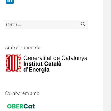
n
k
e
Cerca:
dI
n
Amb el suport de:
Col·laborem amb: