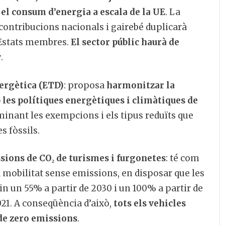
el consum d’energia a escala de la UE
. La
s contribucions nacionals i gairebé duplicarà
s Estats membres.
El sector públic haurà de
y
.
nergètica (ETD)
: proposa
harmonitzar la
 les polítiques energètiques i climàtiques de
minant les exempcions i els tipus reduïts que
 fòssils.
sions de CO₂ de turismes i furgonetes
: té com
na mobilitat sense emissions, en disposar que les
n un 55% a partir de 2030 i un 100% a partir de
21. A conseqüència d’això,
tots els vehicles
 de zero emissions
.