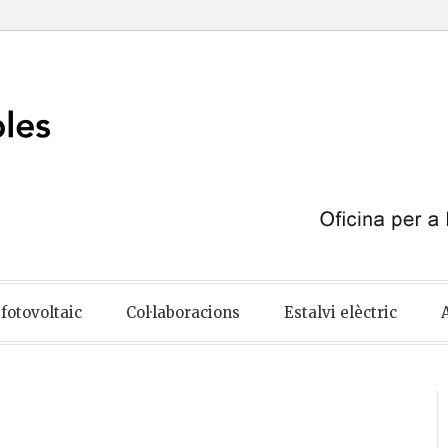
ables
fotovoltaic
Col·laboracions
Estalvi elèctric