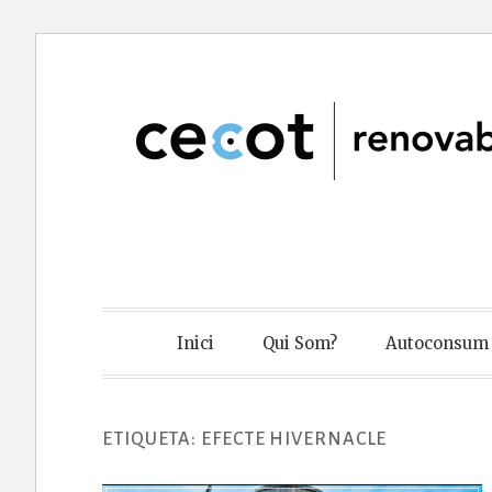
Skip
to
content
Cecot Renov
Inici
Qui Som?
Autoconsum 
ETIQUETA:
EFECTE HIVERNACLE