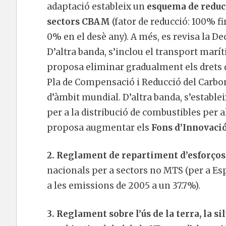
adaptació estableix un
esquema de reducc
sectors CBAM
(fator de reducció: 100% fi
0% en el desè any). A més, es revisa la De
D’altra banda, s’inclou el transport marí
proposa eliminar gradualment els drets d’e
Pla de Compensació i Reducció del Carboni
d’àmbit mundial. D’altra banda, s’establ
per a la distribució de combustibles per al
proposa augmentar els
Fons d’Innovaci
2. Reglament de repartiment d’esforços
nacionals per a sectors no MTS (per a Es
a les emissions de 2005 a un 37.7%).
3. Reglament sobre l’ús de la terra, la s