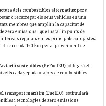
uctura dels combustibles alternatius
: per a
ostar o recarregar els seus vehicles en una
Estats membres que ampliïn la capacitat de
de zero emissions i que instal·lin punts de
intervals regulars en les principals autopistes:
èctrica i cada 150 km per al proveïment de
 d’aviació sostenibles (ReFuelEU)
: obligarà els
nivells cada vegada majors de combustibles
 del transport marítim (FuelEU)
: estimularà
nibles i tecnologies de zero emissions