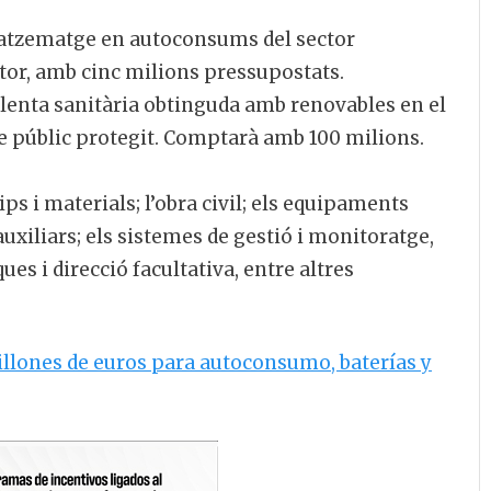
atzematge en autoconsums del sector
ector, amb cinc milions pressupostats.
calenta sanitària obtinguda amb renovables en el
tge públic protegit. Comptarà amb 100 milions.
ps i materials; l’obra civil; els equipaments
auxiliars; els sistemes de gestió i monitoratge,
es i direcció facultativa, entre altres
illones de euros para autoconsumo, baterías y