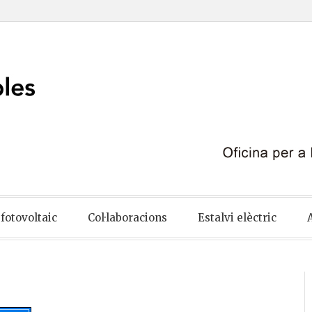
ables
fotovoltaic
Col·laboracions
Estalvi elèctric