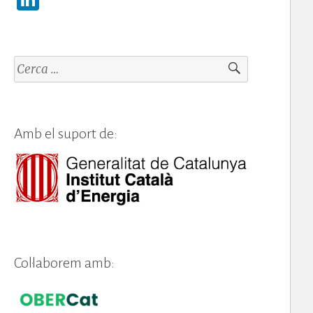
n
k
e
Cerca:
dI
n
Amb el suport de:
Col·laborem amb: