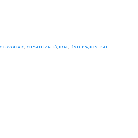
C
o
m
OTOVOLTAIC
,
CLIMATITZACIÓ
,
IDAE
,
LÍNIA D'AJUTS IDAE
p
ar
te
ix