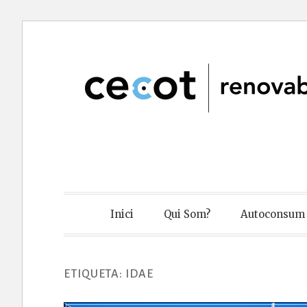
Skip
to
content
Cecot Renov
Inici
Qui Som?
Autoconsum 
ETIQUETA:
IDAE