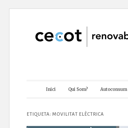
Skip
to
content
Cecot Renov
Inici
Qui Som?
Autoconsum 
ETIQUETA:
MOVILITAT ELÈCTRICA