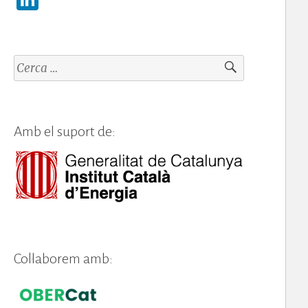
n
k
e
Cerca:
dI
n
Amb el suport de:
Col·laborem amb: