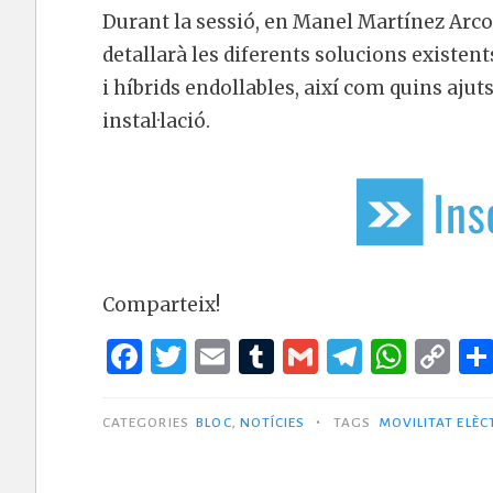
Durant la sessió, en Manel Martínez Arcos
detallarà les diferents solucions existent
i híbrids endollables, així com quins aju
instal·lació.
Comparteix!
F
T
E
T
G
T
W
C
a
w
m
u
m
el
h
o
c
it
ai
m
ai
e
at
p
•
CATEGORIES
BLOC
,
NOTÍCIES
TAGS
MOVILITAT ELÈC
e
te
l
bl
l
g
s
y