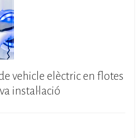
e vehicle elèctric en flotes
a instal·lació