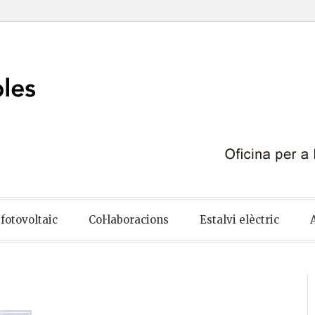
ables
fotovoltaic
Col·laboracions
Estalvi elèctric