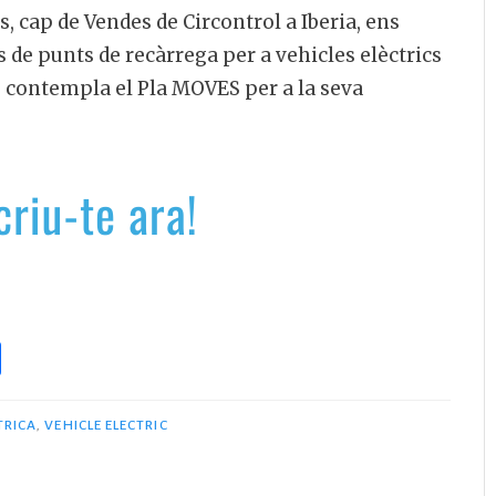
, cap de Vendes de Circontrol a Iberia, ens
s de punts de recàrrega per a vehicles elèctrics
ts contempla el Pla MOVES per a la seva
C
o
m
TRICA
,
VEHICLE ELECTRIC
p