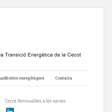
Auditories energètiques
Contacta
Cecot Renovables a les xarxes
Li