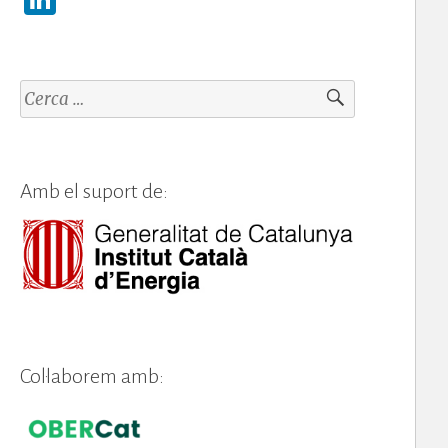
n
k
e
Cerca:
dI
n
Amb el suport de:
Col·laborem amb: