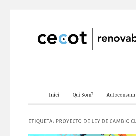
Skip
to
content
Cecot Renov
Inici
Qui Som?
Autoconsum 
ETIQUETA:
PROYECTO DE LEY DE CAMBIO C