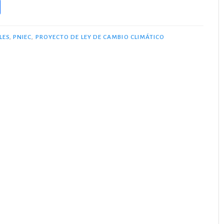
C
o
m
LES
,
PNIEC
,
PROYECTO DE LEY DE CAMBIO CLIMÁTICO
p
ar
te
ix