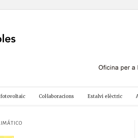
ables
fotovoltaic
Col·laboracions
Estalvi elèctric
LIMÁTICO