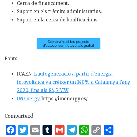
Cerca de finançament.
Suport en els tràmits administratius.
Suport en la cerca de bonificacions.
Fonts:
ICAEN.
L’autogeneració a partir d’energia
fotovoltaica va créixer un 140% a Catalunya l’any
2020, fins als 84,5 MW
IMEnergy
https://imenergy.es/
Comparteix!
F
T
E
T
G
T
W
C
C