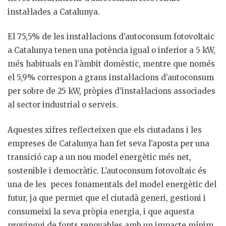
instal·lades a Catalunya.
El 75,5% de les instal·lacions d’autoconsum fotovoltaic
a Catalunya tenen una potència igual o inferior a 5 kW,
més habituals en l’àmbit domèstic, mentre que només
el 5,9% correspon a grans instal·lacions d’autoconsum
per sobre de 25 kW, pròpies d’instal·lacions associades
al sector industrial o serveis.
Aquestes xifres reflecteixen que els ciutadans i les
empreses de Catalunya han fet seva l’aposta per una
transició cap a un nou model energètic més net,
sostenible i democràtic. L’autoconsum fotovoltaic és
una de les peces fonamentals del model energètic del
futur, ja que permet que el ciutadà generi, gestioni i
consumeixi la seva pròpia energia, i que aquesta
provingui de fonts renovables amb un impacte mínim