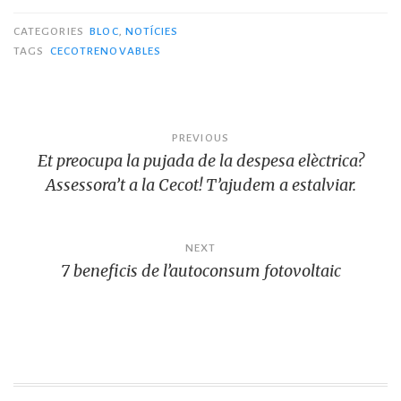
a
w
m
u
m
el
h
o
o
c
it
ai
m
ai
e
at
p
m
CATEGORIES
BLOC
,
NOTÍCIES
TAGS
CECOTRENOVABLES
e
te
l
bl
l
g
s
y
p
b
r
r
ra
A
Li
ar
o
m
p
n
te
Navegació
PREVIOUS
o
p
k
ix
Et preocupa la pujada de la despesa elèctrica?
d'entrades
k
Assessora’t a la Cecot! T’ajudem a estalviar.
NEXT
7 beneficis de l’autoconsum fotovoltaic