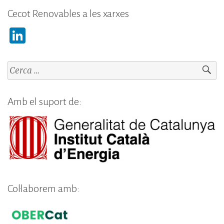
Cecot Renovables a les xarxes
Li
n
k
Cerca:
e
dI
Amb el suport de:
n
Col·laborem amb: