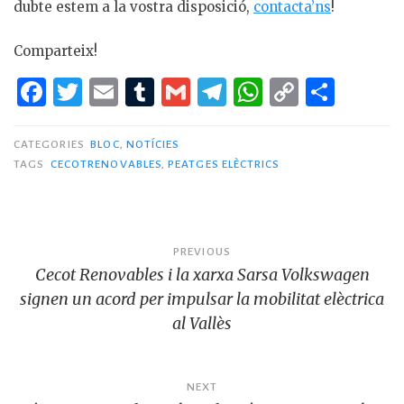
dubte estem a la vostra disposició,
contacta’ns
!
Comparteix!
F
T
E
T
G
T
W
C
C
a
w
m
u
m
el
h
o
o
c
it
ai
m
ai
e
at
p
m
CATEGORIES
BLOC
,
NOTÍCIES
TAGS
CECOTRENOVABLES
,
PEATGES ELÈCTRICS
e
te
l
bl
l
g
s
y
p
b
r
r
ra
A
Li
ar
o
m
p
n
te
Navegació
PREVIOUS
o
p
k
ix
Cecot Renovables i la xarxa Sarsa Volkswagen
d'entrades
k
signen un acord per impulsar la mobilitat elèctrica
al Vallès
NEXT