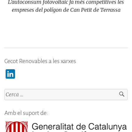
L’autoconsum fotovoltaic fa més competitives les
empreses del polígon de Can Petit de Terrassa
Cecot Renovables a les xarxes
Li
n
k
Cerca:
e
dI
Amb el suport de:
n