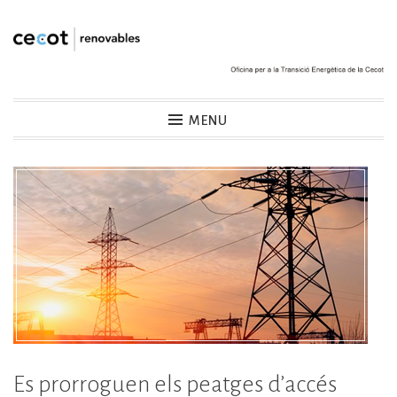
Skip
to
content
Cecot Renovables
MENU
Es prorroguen els peatges d’accés