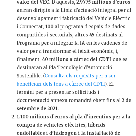
valor del VEC
. D’aquests,
2.9775 milions d’euros
aniran dirigits a la Línia d’actuació integral per al
desenvolupament i fabricació del Vehicle Elèctric
i Connectat,
100
al programa d’espais de dades
compartides i sectorials, altres
45
destinats al
Programa per a integrar la IA en les cadenes de
valor per a transformar el teixit econòmic, i,
finalment,
40 milions a càrrec del CDTI
que es
destinaran al Pla Tecnològic d’Automoció
Sostenible. (
Consulta els requisits per a ser
beneficiari dels fons a càrrec del CDTI
). El
termini per a presentar sol·licituds i
documentació annexa romandrà obert fins al
2 de
setembre de 2021
.
1.100 milions d’euros al pla d’incentius per a la
compra de vehicles elèctrics, híbrids
endollables i d’hidrogen i la instal·lació de