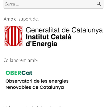
k
Cerca:
e
dI
Amb el suport de:
n
Col·laborem amb: